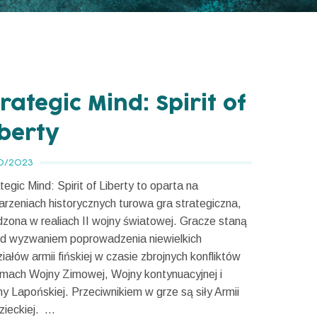
rategic Mind: Spirit of
iberty
10/2023
tegic Mind: Spirit of Liberty to oparta na
rzeniach historycznych turowa gra strategiczna,
zona w realiach II wojny światowej. Gracze staną
ed wyzwaniem poprowadzenia niewielkich
iałów armii fińskiej w czasie zbrojnych konfliktów
mach Wojny Zimowej, Wojny kontynuacyjnej i
y Lapońskiej. Przeciwnikiem w grze są siły Armii
ieckiej. ...