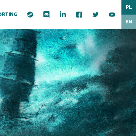
PL
ORTING
EN