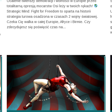
Ocalenie twierdzy demokracji i wolności w Europie przed
S
totalitarną opresją mocarstw Osi leży w twoich rękach!
o
Strategic Mind: Fight for Freedom to oparta na historii
U
strategia turowa osadzona w czasach 2 wojny światowej.
h
Czeka Cię walka w całej Europie, Afryce i Birmie. Czy
s
zdecydujesz się poświęcić czas na...
g
w
w