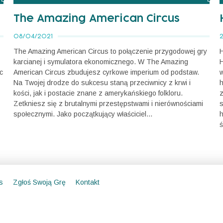
The Amazing American Circus
08/04/2021
The Amazing American Circus to połączenie przygodowej gry
H
karcianej i symulatora ekonomicznego. W The Amazing
H
c
American Circus zbudujesz cyrkowe imperium od podstaw.
w
Na Twojej drodze do sukcesu staną przeciwnicy z krwi i
h
kości, jak i postacie znane z amerykańskiego folkloru.
z
Zetkniesz się z brutalnymi przestępstwami i nierównościami
s
społecznymi. Jako początkujący właściciel...
h
ś
s
Zgłoś Swoją Grę
Kontakt