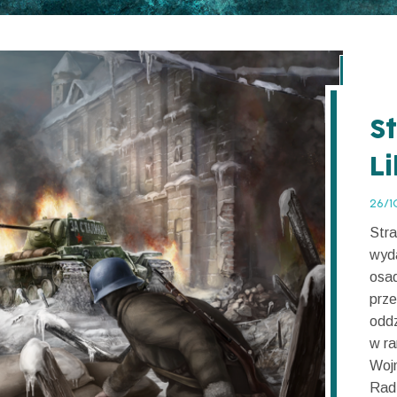
St
L
26/
Stra
wyda
osad
prz
oddz
w ra
Wojn
Radz