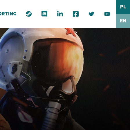
PL
ORTING
EN