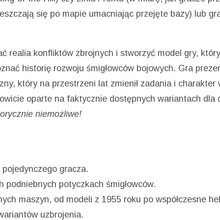
eszczają się po mapie umacniając przejęte bazy) lub g
 realia konfliktów zbrojnych i stworzyć model gry, który
oznać historię rozwoju śmigłowców bojowych. Gra preze
ny, który na przestrzeni lat zmienił zadania i charakter 
kowicie oparte na faktycznie dostępnych wariantach dla
storycznie niemożliwe!
la pojedynczego gracza.
ch podniebnych potyczkach śmigłowców.
rnych maszyn, od modeli z 1955 roku po współczesne hel
wariantów uzbrojenia.