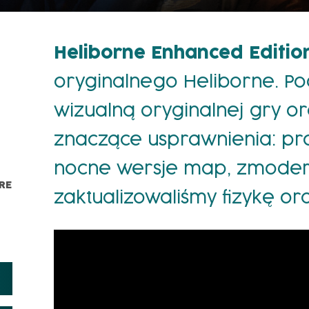
Heliborne Enhanced Editio
oryginalnego Heliborne. Po
wizualną oryginalnej gry o
znaczące usprawnienia: pro
nocne wersje map, zmoderni
RE
zaktualizowaliśmy fizykę or