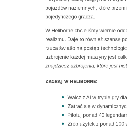
pojazdów naziemnych, które przemi
pojedynczego gracza.
W Heliborne chcieliśmy wiernie oddać
realizmu. Daje to również szansę p
rzuca światło na postęp technologicz
uzbrojenie każdej maszyny jest cał
znajdziesz uzbrojenia, które jest hi
ZAGRAJ W HELIBORNE:
Walcz z AI w trybie gry d
Zatrać się w dynamiczny
Pilotuj ponad 40 legenda
Zrób użytek z ponad 100 