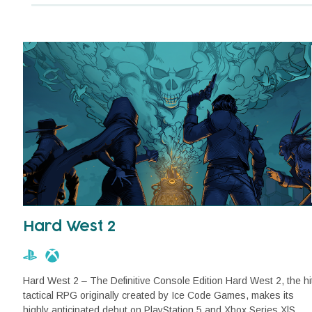
Hard West 2
Hard West 2 – The Definitive Console Edition Hard West 2, the hi
tactical RPG originally created by Ice Code Games, makes its
highly anticipated debut on PlayStation 5 and Xbox Series X|S.