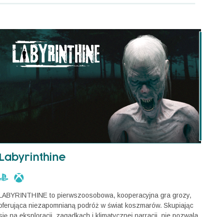
Labyrinthine
LABYRINTHINE to pierwszoosobowa, kooperacyjna gra grozy,
oferująca niezapomnianą podróż w świat koszmarów. Skupiając
się na eksploracji, zagadkach i klimatycznej narracji, nie pozwala