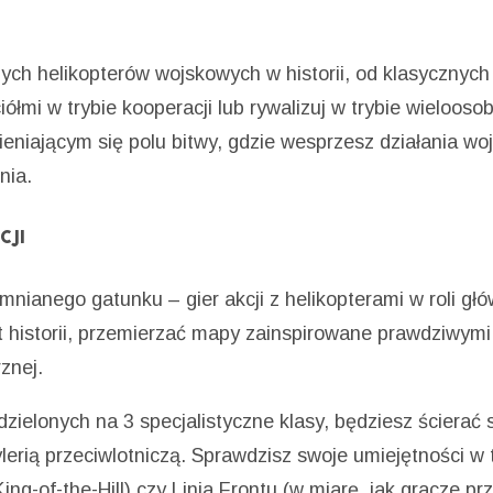
nych helikopterów wojskowych w historii, od klasycznyc
iółmi w trybie kooperacji lub rywalizuj w trybie wieloos
eniającym się polu bitwy, gdzie wesprzesz działania w
nia.
CJI
mnianego gatunku – gier akcji z helikopterami w roli gł
rt historii, przemierzać mapy zainspirowane prawdziwym
znej.
dzielonych na 3 specjalistyczne klasy, będziesz ścierać 
tylerią przeciwlotniczą. Sprawdzisz swoje umiejętności w
ing-of-the-Hill) czy Linia Frontu (w miarę, jak gracze p