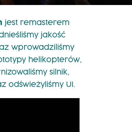
n
jest remasterem
dnieśliśmy jakość
raz wprowadziliśmy
totypy helikopterów,
zowaliśmy silnik,
az odświeżyliśmy UI.