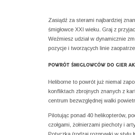
Zasiądź za sterami najbardziej zna
śmigłowce XXI wieku. Graj z przyjac
Weźmiesz udział w dynamicznie zmi
pozycje i tworzących linie zaopatrze
POWRÓT ŚMIGŁOWCÓW DO GIER AK
Heliborne to powrót już niemal zapo
konfliktach zbrojnych znanych z ka
centrum bezwzględnej walki powietr
Pilotując ponad 40 helikopterów, po
czołgami, żołnierzami piechoty i ar
Potyczka (rodzaj rozgrywki w stylu K