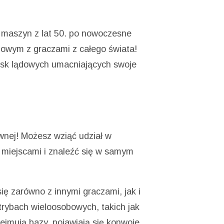
h maszyn z lat 50. po nowoczesne
obowym z graczami z całego świata!
ojsk lądowych umacniających swoje
ównej! Możesz wziąć udział w
i miejscami i znaleźć się w samym
się zarówno z innymi graczami, jak i
 trybach wieloosobowych, takich jak
rzejmują bazy, pojawiają się konwoje