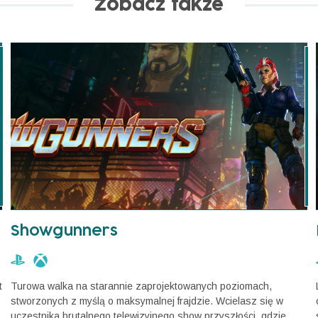
Zobacz także
Showgunners
t
Turowa walka na starannie zaprojektowanych poziomach,
stworzonych z myślą o maksymalnej frajdzie. Wcielasz się w
uczestnika brutalnego telewizyjnego show przyszłości, gdzie