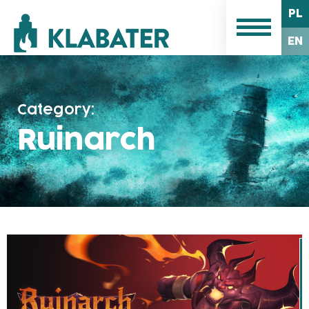
PL
EN
Category:
Ruinarch