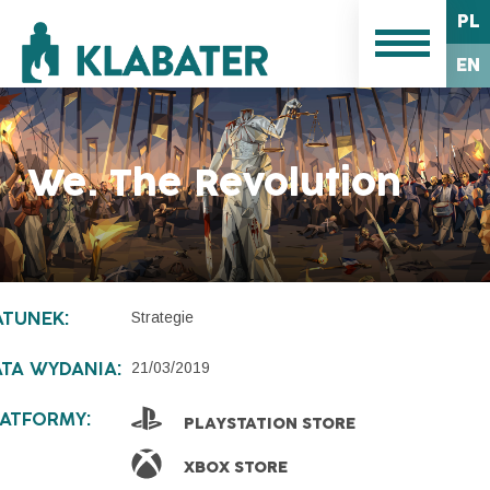
PL
EN
We. The Revolution
Strategie
ATUNEK:
21/03/2019
ATA WYDANIA:
LATFORMY:
PLAYSTATION STORE
XBOX STORE