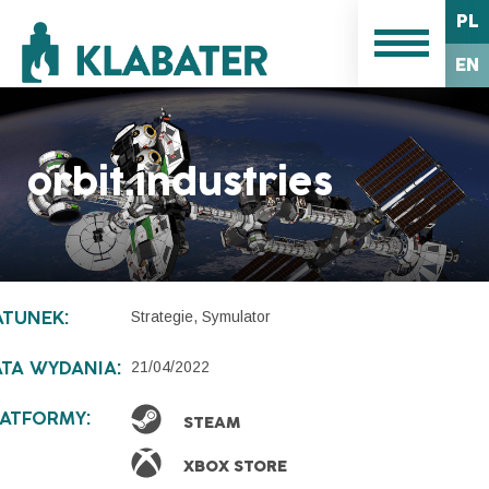
PL
EN
orbit.industries
Strategie, Symulator
ATUNEK:
21/04/2022
ATA WYDANIA:
LATFORMY:
STEAM
XBOX STORE